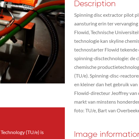
Description
Spinning disc extractor pilot 
aansturing erin ter vervanging 
Flowid, Technische Universitei
technologie kan skyline chemi
technostarter Flowid tekende 
spinning-disctechnologie: de
chemische productietechnologi
(TU/e). Spinning-disc-reactoren 
en kleiner dan het gebruik van 
Flowid-directeur Jeoffrey van
markt van minstens honderden m
foto: TU/e, Bart van Overbeek
 Technology (TU/e) is
Image informatio