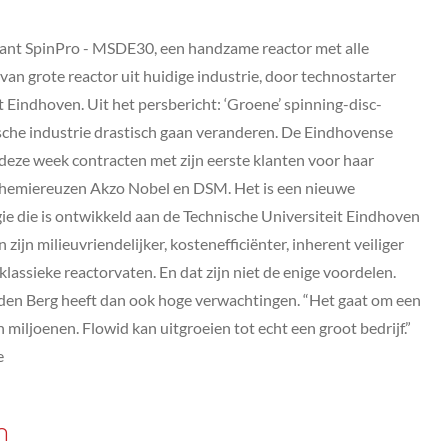
plant SpinPro - MSDE30, een handzame reactor met alle
van grote reactor uit huidige industrie, door technostarter
t Eindhoven. Uit het persbericht: ‘Groene’ spinning-disc-
sche industrie drastisch gaan veranderen. De Eindhovense
deze week contracten met zijn eerste klanten voor haar
 chemiereuzen Akzo Nobel en DSM. Het is een nieuwe
e die is ontwikkeld aan de Technische Universiteit Eindhoven
zijn milieuvriendelijker, kostenefficiënter, inherent veiliger
klassieke reactorvaten. En dat zijn niet de enige voordelen.
 den Berg heeft dan ook hoge verwachtingen. “Het gaat om een
iljoenen. Flowid kan uitgroeien tot echt een groot bedrijf.”
e
n