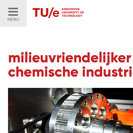
MENU
milieuvriendelijker
chemische industri