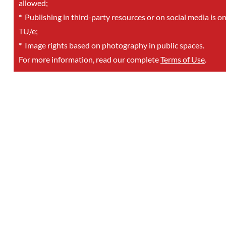
allowed;
*
Publishing in third-party resources or on social media is o
TU/e;
*
Image rights based on photography in public spaces.
For more information, read our complete
Terms of Use
.