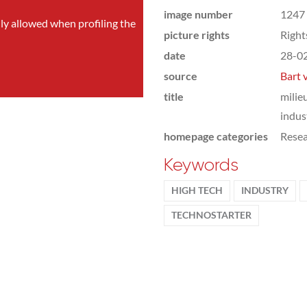
image number
1247
nly allowed when profiling the
picture rights
Righ
date
28-0
source
Bart 
title
milie
indus
homepage categories
Rese
Keywords
HIGH TECH
INDUSTRY
TECHNOSTARTER