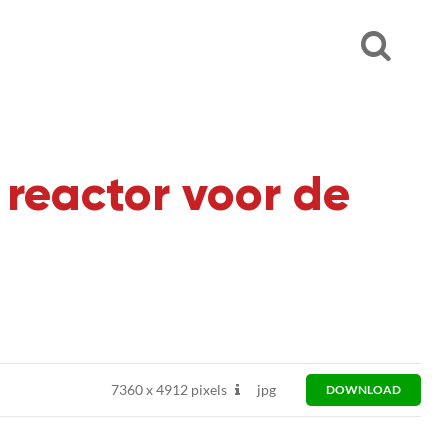
r reactor voor de
7360
x
4912 pixels
jpg
DOWNLOAD