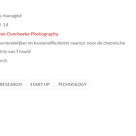
ts managed
2-14
van Overbeeke Photography
uvriendelijker en kostenefficiënter reactor voor de chemische
trie van Flowid
arch
RESEARCH
START-UP
TECHNOLOGY