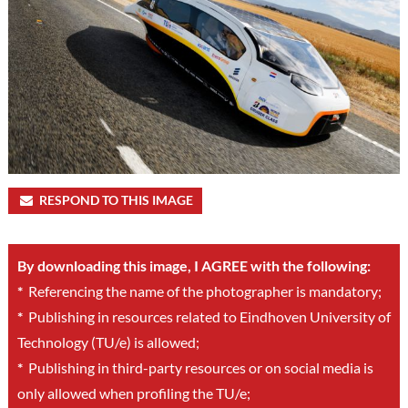
RESPOND TO THIS IMAGE
By downloading this image, I AGREE with the following:
*
Referencing the name of the photographer is mandatory;
*
Publishing in resources related to Eindhoven University of
Technology (TU/e) is allowed;
*
Publishing in third-party resources or on social media is
only allowed when profiling the TU/e;