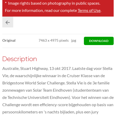
*
Image rights based on photography in public spaces.
For more information, read our complete
Terms of Use
.
Original
7463
x
4975 pixels
jpg
DOWNLOAD
Description
Australie, Stuart Highway, 13 okt 2017. Laatste dag voor Stella
Vie, de waarschijnlijke winnaar in de Cruiser Klasse van de
Bridgestone World Solar Challenge. Stella Vie is de 3e familie
zonnewagen van Solar Team Eindhoven (studententeam van
de Technische Universiteit Eindhoven). Voor het winnen van de
Challenge wordt een efficiency-score bijgehouden op basis van
persoonskilometers en 's nachts bijladen, plus een jury