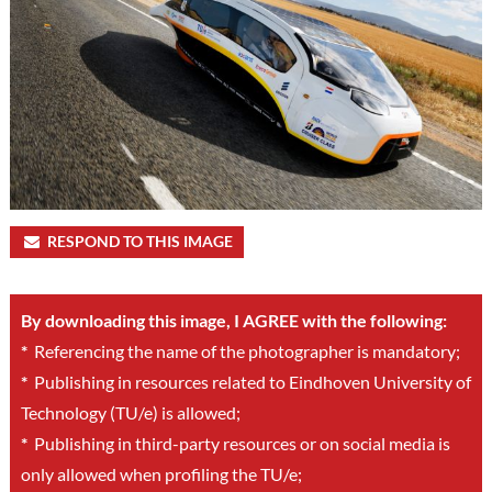
RESPOND TO THIS IMAGE
By downloading this image, I AGREE with the following:
*
Referencing the name of the photographer is mandatory;
*
Publishing in resources related to Eindhoven University of
Technology (TU/e) is allowed;
*
Publishing in third-party resources or on social media is
only allowed when profiling the TU/e;