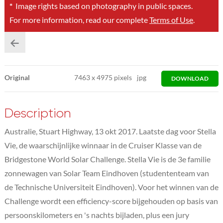
*
Image rights based on photography in public spaces.
For more information, read our complete
Terms of Use
.
Original
7463
x
4975 pixels
jpg
DOWNLOAD
Description
Australie, Stuart Highway, 13 okt 2017. Laatste dag voor Stella
Vie, de waarschijnlijke winnaar in de Cruiser Klasse van de
Bridgestone World Solar Challenge. Stella Vie is de 3e familie
zonnewagen van Solar Team Eindhoven (studententeam van
de Technische Universiteit Eindhoven). Voor het winnen van de
Challenge wordt een efficiency-score bijgehouden op basis van
persoonskilometers en 's nachts bijladen, plus een jury