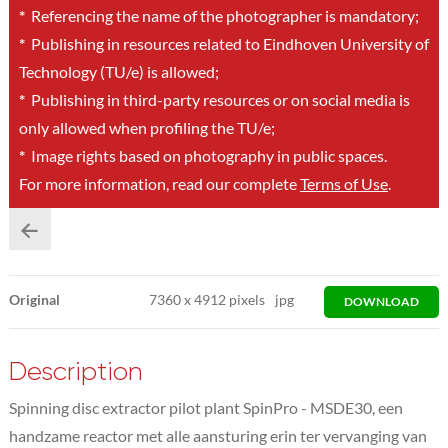
*
Referencing the name of the photographer is mandatory;
*
Publishing in resources related to Eindhoven University of
Technology (TU/e) is allowed;
*
Publishing in third-party resources or on social media is
only allowed when profiling the TU/e;
*
Image rights based on photography in public spaces.
For more information, read our complete
Terms of Use
.
Original
7360
x
4912 pixels
jpg
DOWNLOAD
Description
Spinning disc extractor pilot plant SpinPro - MSDE30, een
handzame reactor met alle aansturing erin ter vervanging van